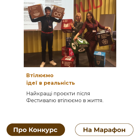
Втілюємо
ідеї в реальність
Найкращі проєкти після
Фестивалю втілюємо в житт
я.