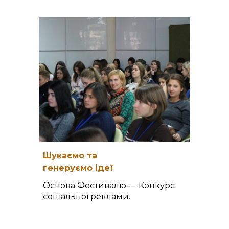
Шукаємо та
генеруємо ідеї
Основа
Ф
естивалю
—
К
онкурс
соціальної реклами.