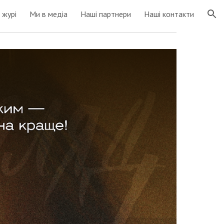
 журі
Ми в медіа
Наші партнери
Наші контакти
ion