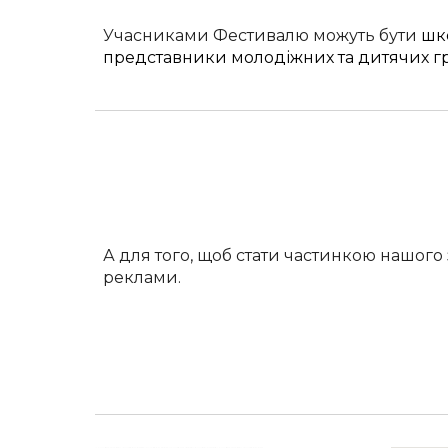
У
часниками Фестивалю можуть бути
шко
представники молодіжних та дитячих г
А для того, щоб стати частинкою нашого
реклами.