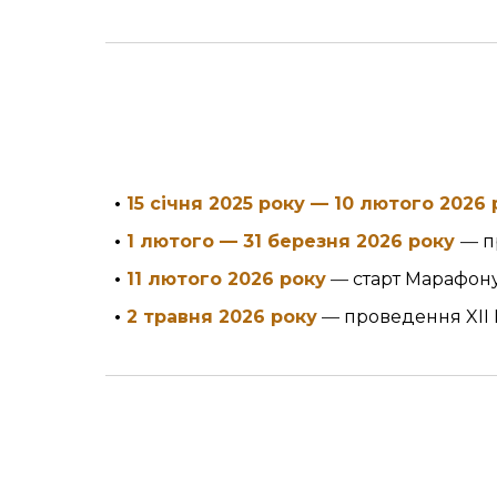
•
15 с
ічня
2025 року —
10
лютого
202
6
•
1 лютого
—
31 березня 2026 року
—
п
•
11
лютого
202
6
року
—
старт Марафону 
•
2
трав
ня
202
6
року
—
проведення
XIІ