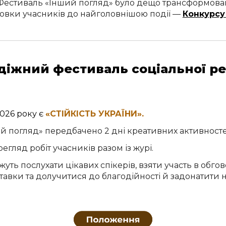
 Фестиваль «Інший погляд» було дещо трансформован
товки учасників до найголовнішою події
—
Конкурсу
діжний фестиваль соціальної р
202
6
року
є
«СТІЙКІСТЬ УКРАЇНИ».
ий погляд» передбачено 2 дні креативних активност
гляд робіт учасників разом із журі.
уть послухати цікавих спікерів, взяти участь в обгов
тавки та долучитися до благодійності й задонатити 