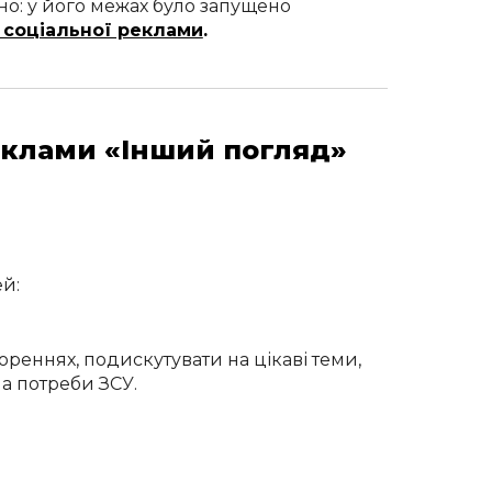
о: у його межах було запущено
 соціальної реклами
.
еклами «Інший погляд»
ей:
ореннях, подискутувати на цікаві теми,
на потреби ЗСУ.