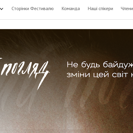
Сторінки Фестивалю
Команда
Наші спікери
Члени
ip to main content
Skip to navigat