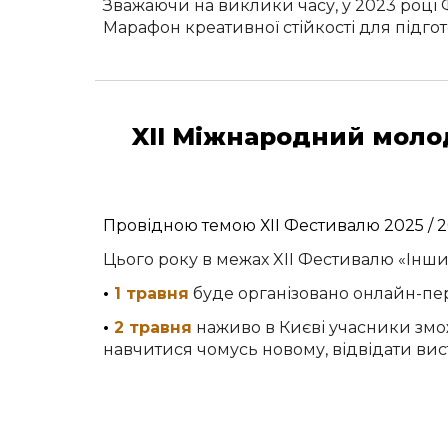
Зважаючи на виклики часу, у 2023 році
Марафон креативної стійкості для підго
XII Міжнародний моло
Провідн
ою
тем
ою
Х
I
І Фестивалю 202
5
/ 
Цього року в межах XII Фестивалю «Інш
•
1 травня
буде організовано онлайн-пере
•
2 травня
наживо в Києві учасники змож
навчитися чомусь новому, відвідати вис